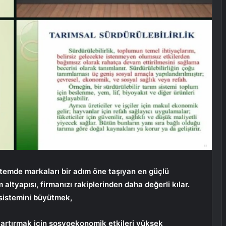
temde markaları bir adım öne taşıyan en güçlü
m altyapısı, firmanızı rakiplerinden daha değerli kılar.
osistemini büyütmek,
ı artırmak için sosyoekonomik etkileri yüksek