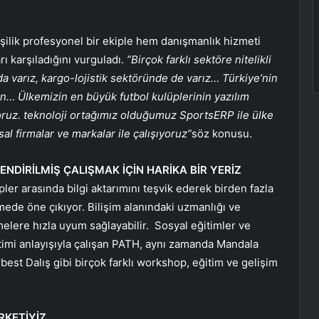
şilik profesyonel bir ekiple hem danışmanlık hizmeti
rı karşıladığını vurguladı.
”Birçok farklı sektöre nitelikli
 varız, kargo-lojistik sektöründe de varız… Türkiye’nin
 Ülkemizin en büyük futbol kulüplerinin yazılım
yoruz. teknoloji ortağımız olduğumuz SportsERP ile ülke
l firmalar ve markalar ile çalışıyoruz”
söz konusu.
DİRİLMİŞ ÇALIŞMAK İÇİN HARİKA BİR YERİZ
ler arasında bilgi aktarımını teşvik ederek birden fazla
ede öne çıkıyor. Bilişim alanındaki uzmanlığı ve
melere hızla uyum sağlayabilir.
Sosyal eğitimler ve
etimi anlayışıyla çalışan PATH, aynı zamanda Mandala
est Dalış gibi birçok farklı workshop, eğitim ve gelişim
RKETİYİZ