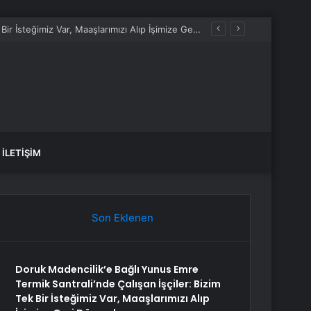
Doruk Madencilik’e Bağlı Yunus Emre Termik Santrali’nde Çalışan İşçiler: Bizim Tek Bir İsteğimiz Var, Maaşlarımızı Alıp İşimize Geri Dönmek
İLETIŞIM
Son Eklenen
Doruk Madencilik’e Bağlı Yunus Emre
Termik Santrali’nde Çalışan İşçiler: Bizim
Tek Bir İsteğimiz Var, Maaşlarımızı Alıp