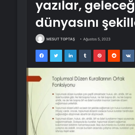
yazılar, gelece
dünyasını şekill
MESUT TOPTAŞ
Ağustos 5, 2023
Facebook
Twitter
LinkedIn
Tumblr
Pinterest
Reddit