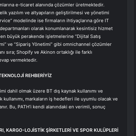
larına e-ticaret alanında çözümler üretmektedir.
lik yazılım ve altyapıların geliştirilmesi ve yönetimi
vice” modelinde ise firmaların ihtiyaçlarına göre IT
 departmanları olarak konumlanarak kesintisiz hizmet
n en büyük perakende işletmelerine “Dijital Satış
imi” ve “Sipariş Yönetimi” gibi omnichannel çözümler
ı sıra; Shopify ve Akinon ortaklığı ile farklı
evap vermektedir.
TEKNOLOJİ REHBERİYİZ
timi dahil olmak üzere BT dış kaynak kullanımı ve
k kullanımı, markaların iş hedefleri ile uyumlu olacak ve
anır. Bu, PATH’i kendi alanındaki en verimli, sonuç
RI, KARGO-LOJİSTİK ŞİRKETLERİ VE SPOR KULÜPLERİ