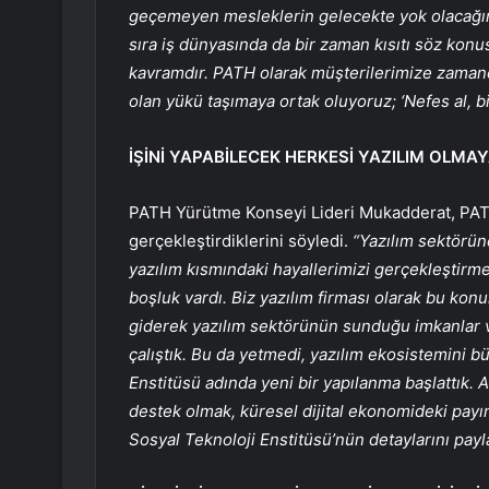
geçemeyen mesleklerin gelecekte yok olacağını
sıra iş dünyasında da bir zaman kısıtı söz ko
kavramdır. PATH olarak müşterilerimize zamanda
olan yükü taşımaya ortak oluyoruz; ‘Nefes al, biz
İŞİNİ YAPABİLECEK HERKESİ YAZILIM OLMA
PATH Yürütme Konseyi Lideri Mukadderat, PATH’
gerçekleştirdiklerini söyledi.
“Yazılım sektörün
yazılım kısmındaki hayallerimizi gerçekleştirm
boşluk vardı. Biz yazılım firması olarak bu kon
giderek yazılım sektörünün sunduğu imkanlar v
çalıştık. Bu da yetmedi, yazılım ekosistemini 
Enstitüsü adında yeni bir yapılanma başlattık
destek olmak, küresel dijital ekonomideki pay
Sosyal Teknoloji Enstitüsü’nün detaylarını pay