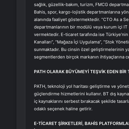
sağlık, güzellik-bakım, turizm, FMCG departman
Bahis, spor, kargo-lojistik departmanlarına yöne
alanında faaliyet göstermektedir. “CTO As a Ser
departmanlarının bir modülü veya kurum içi IT
vermektedir. E-ticaret tarafında ise Türkiye’ni
Kanalları”, “Mağaza İçi Uygulama”, “Stok Yönet
sunmaktadır. Bu cinsin özel geliştirmelerinin yan
segmentlerden birçok markanın ihtiyaçlarına c
PATH OLARAK BÜYÜMEYİ TEŞVİK EDEN BİR 
PATH, teknoloji yol haritası geliştirme ve yöne
güçlendirme hizmetlerini kullanır. BT dış kayna
iç kaynaklarını serbest bırakacak şekilde tasarl
odaklı seçenek haline getirir.
E-TİCARET ŞİRKETLERİ, BAHİS PLATFORMLA