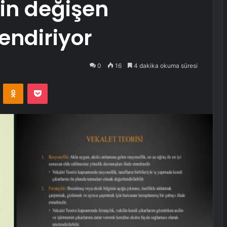
ğin değişen
endiriyor
0
16
4 dakika okuma süresi
VKontakte
Odnoklassniki
Pocket