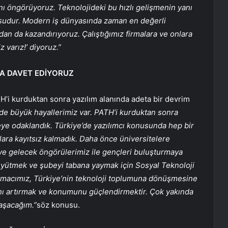
 öngörüyoruz. Teknolojideki bu hızlı gelişmenin yanı
nusudur. Modern iş dünyasında zaman en değerli
n da kazandırıyoruz. Çalıştığımız firmalara ve onlara
 varız!’ diyoruz.”
YA DAVET EDİYORUZ
i kurduktan sonra yazılım alanında adeta bir devrim
de büyük hayallerimiz var. PATH’i kurduktan sonra
eye odaklandık. Türkiye’de yazılımcı konusunda hep bir
ulara kayıtsız kalmadık. Daha önce üniversitelere
e gelecek öngörülerimiz ile gençleri buluşturmaya
büyütmek ve şubeyi tabana yaymak için Sosyal Teknoloji
. Amacımız, Türkiye’nin teknoloji toplumuna dönüşmesine
ını artırmak ve konumunu güçlendirmektir. Çok yakında
laşacağım.”
söz konusu.