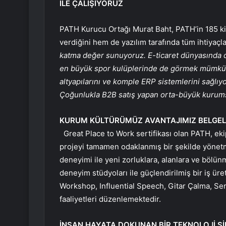
İLE ÇALIŞIYORUZ
PATH Kurucu Ortağı Murat Baht, PATH’in 185 ki
verdiğini hem de yazılım tarafında tüm ihtiyaçla
katma değer sunuyoruz. E-ticaret dünyasında da
en büyük spor kulüplerinde de görmek mümkün…
altyapılarını ve komple ERP sistemlerini sağlı
Çoğunlukla
B2B satış yapan orta-büyük kurumsa
KURUM KÜLTÜRÜMÜZ AVANTAJIMIZ BELGELEN
Great Place to Work sertifikası olan PATH, ekip
projeyi tamamen odaklanmış bir şekilde yönetm
deneyimi ile yeni zorluklara, alanlara ve bölün
deneyim stüdyoları ile güçlendirilmiş bir iş ür
Workshop, Influential Speech, Gitar Çalma, Serb
faaliyetleri düzenlemektedir.
İNSAN HAYATA DOKUNAN BİR TEKNOLOJİ Şİ