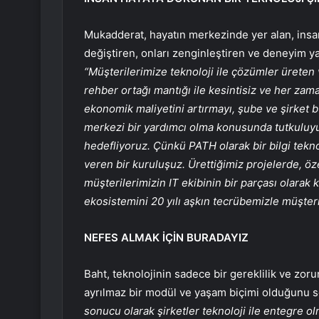
Mukadderat, hayatın merkezinde yer alan, insanl
değiştiren, onları zenginleştiren ve deneyim yar
“Müşterilerimize teknoloji ile çözümler üreten 
rehber ortağı mantığı ile kesintisiz ve her zam
ekonomik maliyetini artırmayı, şube ve şirket 
merkezi bir yardımcı olma konusunda tutkuluyuz
hedefliyoruz. Çünkü PATH olarak bir bilgi teknol
veren bir kuruluşuz. Ürettiğimiz projelerde, ö
müşterilerimizin IT ekibinin bir parçası olara
ekosistemini 20 yılı aşkın tecrübemizle müşter
NEFES ALMAK İÇİN BURADAYIZ
Baht, teknolojinin sadece bir gereklilik ve zor
ayrılmaz bir modül ve yaşam biçimi olduğunu s
sonucu olarak şirketler teknoloji ile entegre o