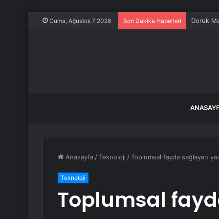
Cuma, Ağustos 7 2026
Son Dakika Haberleri
ANASAY
Anasayfa
/
Teknoloji
/
Toplumsal fayda sağlayan yazı
Teknoloji
Toplumsal fayd