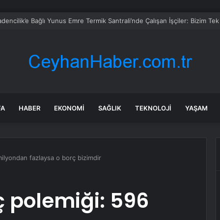
FA
HABER
EKONOMI
SAĞLIK
TEKNOLOJI
YAŞAM
ilyondan fazlaysa o borç bizimdir
 polemiği: 596