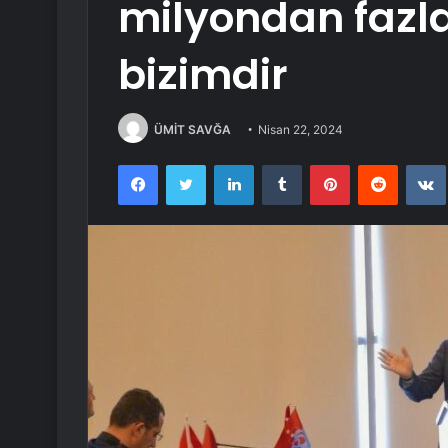
milyondan fazl
bizimdir
ÜMİT SAVĞA
Nisan 22, 2024
Facebook
Twitter
LinkedIn
Tumblr
Pinterest
Reddit