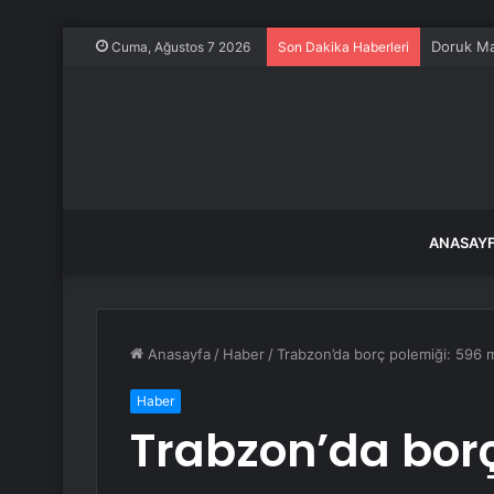
Cuma, Ağustos 7 2026
Son Dakika Haberleri
ANASAY
Anasayfa
/
Haber
/
Trabzon’da borç polemiği: 596 m
Haber
Trabzon’da borç