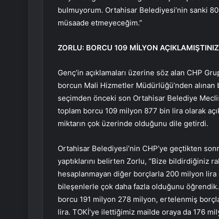
bulmuyorum. Ortahisar Belediyesi’nin sanki 800 
müsaade etmeyeceğim.”
ZORLU: BORCU 109 MİLYON AÇIKLAMIŞTINIZ
Genç’in açıklamaları üzerine söz alan CHP Grup
borcun Mali Hizmetler Müdürlüğü’nden alınan bil
seçimden önceki son Ortahisar Belediye Meclis
toplam borcu 109 milyon 877 bin lira olarak açık
miktarın çok üzerinde olduğunu dile getirdi.
Ortahisar Belediyesi’nin CHP’ye geçtikten so
yaptıklarını belirten Zorlu, “Bize bildirdiğiniz
hesaplanmayan diğer borçlarla 200 milyon lira 
bileşenlerle çok daha fazla olduğunu öğrendik.
borcu 191 milyon 278 milyon, ertelenmiş borçl
lira. TOKİ’ye ilettiğimiz mailde oraya da 176 m