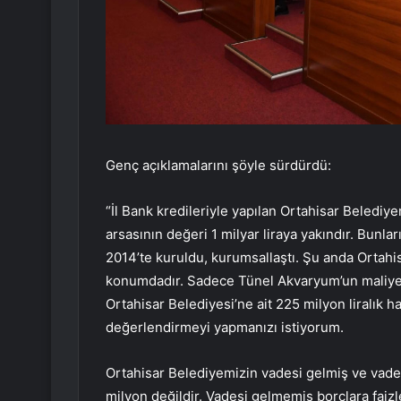
Genç açıklamalarını şöyle sürdürdü:
“İl Bank kredileriyle yapılan Ortahisar Belediye
arsasının değeri 1 milyar liraya yakındır. Bunla
2014’te kuruldu, kurumsallaştı. Şu anda Ortahis
konumdadır. Sadece Tünel Akvaryum’un maliyet
Ortahisar Belediyesi’ne ait 225 milyon liralık h
değerlendirmeyi yapmanızı istiyorum.
Ortahisar Belediyemizin vadesi gelmiş ve vades
milyon değildir. Vadesi gelmemiş borçlara faiz