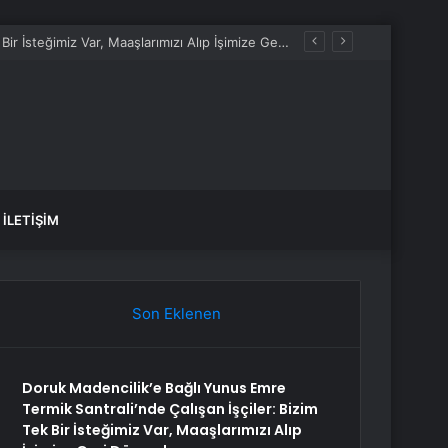
Doruk Madencilik’e Bağlı Yunus Emre Termik Santrali’nde Çalışan İşçiler: Bizim Tek Bir İsteğimiz Var, Maaşlarımızı Alıp İşimize Geri Dönmek
İLETIŞIM
Son Eklenen
Doruk Madencilik’e Bağlı Yunus Emre
Termik Santrali’nde Çalışan İşçiler: Bizim
Tek Bir İsteğimiz Var, Maaşlarımızı Alıp