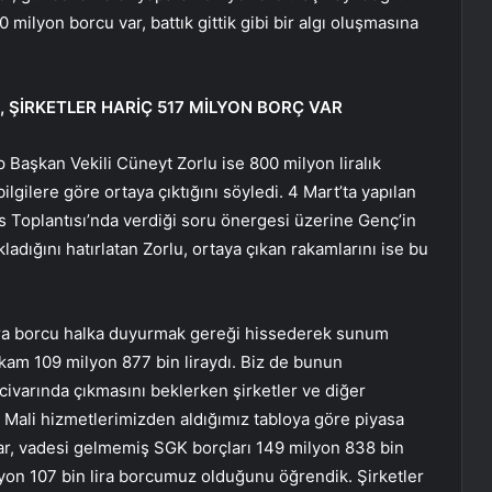
milyon borcu var, battık gittik gibi bir algı oluşmasına
, ŞİRKETLER HARİÇ 517 MİLYON BORÇ VAR
 Başkan Vekili Cüneyt Zorlu ise 800 milyon liralık
gilere göre ortaya çıktığını söyledi. 4 Mart’ta yapılan
 Toplantısı’nda verdiği soru önergesi üzerine Genç’in
ladığını hatırlatan Zorlu, ortaya çıkan rakamlarını ise bu
nra borcu halka duyurmak gereği hissederek sunum
 rakam 109 milyon 877 bin liraydı. Biz de bunun
civarında çıkmasını beklerken şirketler ve diğer
 Mali hizmetlerimizden aldığımız tabloya göre piyasa
ar, vadesi gelmemiş SGK borçları 149 milyon 838 bin
ilyon 107 bin lira borcumuz olduğunu öğrendik. Şirketler