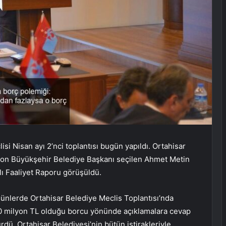
i Nisan ayı 2’nci toplantısı bugün yapıldı. Ortahisar
zon Büyükşehir Belediye Başkanı seçilen Ahmet Metin
lı Faaliyet Raporu görüşüldü.
nlerde Ortahisar Belediye Meclis Toplantısı’nda
00 milyon TL olduğu borcu yönünde açıklamalara cevap
dü. Ortahisar Belediyesi’nin bütün iştirakleriyle