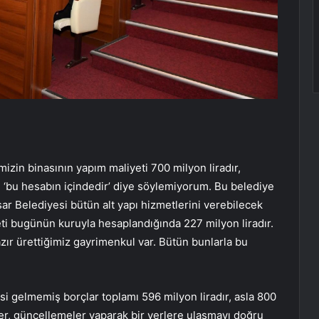
mizin binasının yapım maliyeti 700 milyon liradır,
rı ‘bu hesabın içindedir’ diye söylemiyorum. Bu belediye
ar Belediyesi bütün alt yapı hizmetlerini verebilecek
i bugünün kuruyla hesaplandığında 227 milyon liradır.
azır ürettiğimiz gayrimenkul var. Bütün bunlarla bu
i gelmemiş borçlar toplamı 596 milyon liradır, asla 800
ler, güncellemeler yaparak bir yerlere ulaşmayı doğru