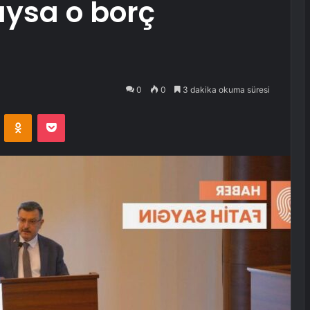
aysa o borç
0
0
3 dakika okuma süresi
VKontakte
Odnoklassniki
Pocket