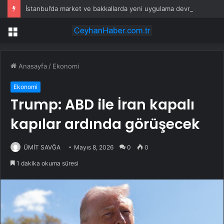
İstanbul’da market ve bakkallarda yeni uygulama devreye girdi
Menü
Anasayfa
/
Ekonomi
Ekonomi
Trump: ABD ile İran kapalı
kapılar ardında görüşecek
ÜMİT SAVĞA
Mayıs 8, 2026
0
0
1 dakika okuma süresi