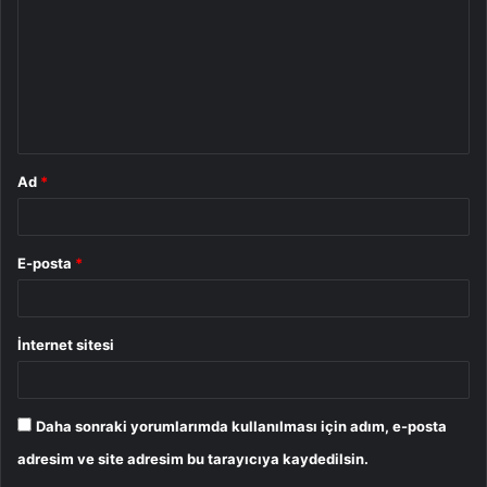
r
u
m
*
Ad
*
E-posta
*
İnternet sitesi
Daha sonraki yorumlarımda kullanılması için adım, e-posta
adresim ve site adresim bu tarayıcıya kaydedilsin.