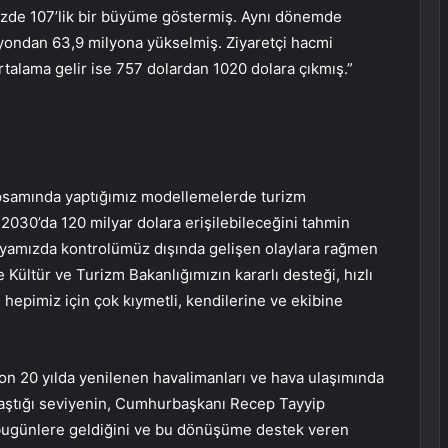
 yüzde 107’lik bir büyüme göstermiş. Aynı dönemde
ilyondan 63,9 milyona yükselmiş. Ziyaretçi hacmi
rtalama gelir ise 757 dolardan 1020 dolara çıkmış.”
samında yaptığımız modellemelerde turizm
 2030’da 120 milyar dolara erişilebileceğini tahmin
fyamızda kontrolümüz dışında gelişen olaylara rağmen
 Kültür ve Turizm Bakanlığımızın kararlı desteği, hızlı
epimiz için çok kıymetli, kendilerine ve ekibine
on 20 yılda yenilenen havalimanları ve hava ulaşımında
ulaştığı seviyenin, Cumhurbaşkanı Recep Tayyip
 bugünlere geldiğini ve bu dönüşüme destek veren