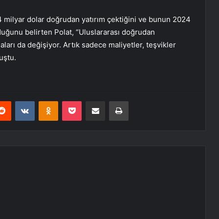
.4 milyar dolar doğrudan yatırım çektiğini ve bunun 2024
lduğunu belirten Polat, “Uluslararası doğrudan
aları da değişiyor. Artık sadece maliyetler, teşvikler
uştu.
erest
Reddit
VKontakte
Odnoklassniki
Pocket
E-Posta ile paylaş
Yazdır