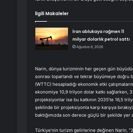
İlgili Makaleler
İran ablukaya rağmen 11
milyar dolarlık petrol sattı
Ağustos 6, 2026
Narin, dünya turizminin her geçen gün büyüdüğ
sonrası toparlandı ve tekrar büyümeye doğru bi
(WTTC) hesapladığı ekonomik etki çalışmaların
ekonomiye 10,9 trilyon dolar katkı sağlarken, 3
projeksiyonlar ise bu katkının 2035’te 16,5 tri
şeklinde bir projeksiyonla karşı karşıya bırakıy
baktığımızda son derece güçlü bir şekilde yer al
Türkiye’nin turizm gelirlerine değinen Narin, “2