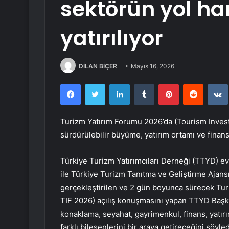
sektörün yol ha
yatırılıyor
DİLAN BİÇER
Mayıs 16, 2026
Facebook
Twitter
LinkedIn
Tumblr
Pinterest
Reddit
Turizm Yatırım Forumu 2026’da (Tourism Inve
sürdürülebilir büyüme, yatırım ortamı ve finans
Türkiye Turizm Yatırımcıları Derneği (TTYD) ev
ile Türkiye Turizm Tanıtma ve Geliştirme Ajans
gerçekleştirilen ve 2 gün boyunca sürecek Tu
TIF 2026) açılış konuşmasını yapan TTYD Başk
konaklama, seyahat, gayrimenkul, finans, yatır
farklı bileşenlerini bir araya getireceğini söyled