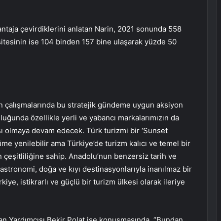
ntaja çevirdiklerini anlatan Narin, 2021 sonunda 558
sitesinin ise 104 binden 157 bine ulaşarak yüzde 50
n çalışmalarında bu stratejik gündeme uygun aksiyon
luğunda özellikle yerli ve yabancı markalarımızın da
sı olmaya devam edecek. Türk turizmi bir ‘Sunset
me yenilebilir ama Türkiye’de turizm kalıcı ve temel bir
çeşitliliğine sahip. Anadolu’nun benzersiz tarih ve
, gastronomi, doğa ve kıyı destinasyonlarıyla inanılmaz bir
iye, istikrarlı ve güçlü bir turizm ülkesi olarak ileriye
an Yardımcısı Bekir Polat ise konuşmasında, “Bundan