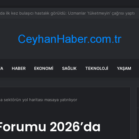
 resmen haritadan silindi: Halk tahliye edildi
FA
HABER
EKONOMI
SAĞLIK
TEKNOLOJI
YAŞAM
 sektörün yol haritası masaya yatırılıyor
 Forumu 2026’da