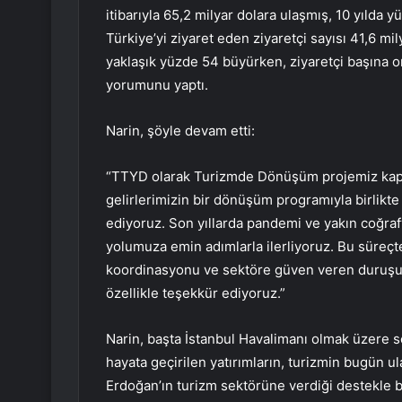
itibarıyla 65,2 milyar dolara ulaşmış, 10 yılda
Türkiye’yi ziyaret eden ziyaretçi sayısı 41,6 m
yaklaşık yüzde 54 büyürken, ziyaretçi başına o
yorumunu yaptı.
Narin, şöyle devam etti:
“TTYD olarak Turizmde Dönüşüm projemiz kap
gelirlerimizin bir dönüşüm programıyla birlikte
ediyoruz. Son yıllarda pandemi ve yakın coğra
yolumuza emin adımlarla ilerliyoruz. Bu süreçte
koordinasyonu ve sektöre güven veren duruşu h
özellikle teşekkür ediyoruz.”
Narin, başta İstanbul Havalimanı olmak üzere s
hayata geçirilen yatırımların, turizmin bugün 
Erdoğan’ın turizm sektörüne verdiği destekle