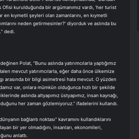
 Ofisi kurulduğunda bir argümanımız vardı, ‘her turist
lar en kıymetli şeyleri olan zamanlarını, en kıymetli
tırımlarını neden getirmesinler?’ diyorduk ve aslında bu
” dedi.
değinen Polat, “Bunu aslında yatırımcılarla yaptığımız
Halen mevcut yatırımcılarla, eğer daha önce ülkemize
lgı arasında bir bilgi asimetresi hala mevcut. O yüzden
jandamız var, onlara mümkün olduğunca hızlı bir şekilde
iklerinde aslında altyapımız üstyapımız, insan kaynağı,
lduğunu her zaman gözlemiyoruz.” ifadelerini kullandı.
ünyanın bağlantı noktası” kavramını kullandıklarını
layan bir yer olmadığını, insanları, ekonomileri,
ğunu anlattı.