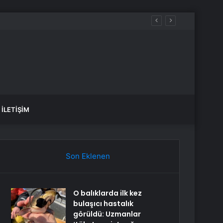
İLETIŞIM
Son Eklenen
O balıklarda ilk kez
bulaşıcı hastalık
görüldü: Uzmanlar