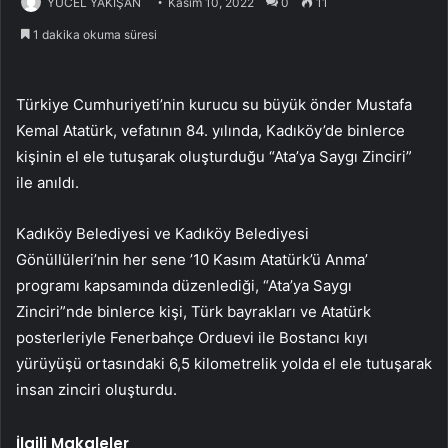
YÜCEL YAKIŞAN
Kasım 10, 2022
0
11
1 dakika okuma süresi
Türkiye Cumhuriyeti’nin kurucu su büyük önder Mustafa
Kemal Atatürk, vefatının 84. yılında, Kadıköy’de binlerce
kişinin el ele tutuşarak oluşturduğu “Ata’ya Saygı Zinciri”
ile anıldı.
Kadıköy Belediyesi ve Kadıköy Belediyesi
Gönüllüleri’nin her sene ’10 Kasım Atatürk’ü Anma’
programı kapsamında düzenlediği, “Ata’ya Saygı
Zinciri”nde binlerce kişi, Türk bayrakları ve Atatürk
posterleriyle Fenerbahçe Orduevi ile Bostancı kıyı
yürüyüşü ortasındaki 6,5 kilometrelik yolda el ele tutuşarak
insan zinciri oluşturdu.
İlgili Makaleler