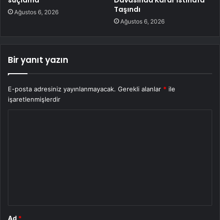
Taşındı
Ağustos 6, 2026
Ağustos 6, 2026
Bir yanıt yazın
E-posta adresiniz yayınlanmayacak.
Gerekli alanlar
*
ile
işaretlenmişlerdir
Y
o
r
u
m
*
Ad
*