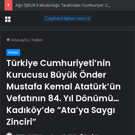
Ağrı İŞKUR İl Müdürlüğü Tarafından Cumhuriyet Caddesi’nde kurulan DABİS standı açıldı
Menü
Anasayfa
/
Haber
Haber
Türkiye Cumhuriyeti’nin
Kurucusu Büyük Önder
Mustafa Kemal Atatürk’ün
Vefatının 84. Yıl Dönümü…
Kadıköy’de “Ata’ya Saygı
Zinciri”