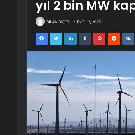
yıl 2 bin MW ka
DİLAN BİÇER
Eylül 12, 2025
Facebook
Twitter
LinkedIn
Tumblr
Pinterest
Reddit