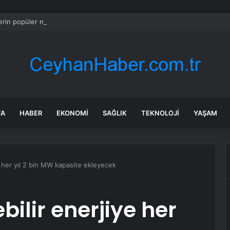
rin popüler meyvesi raflardan acilen toplatılıyor: Yetkililer çağrı yaptı
FA
HABER
EKONOMI
SAĞLIK
TEKNOLOJI
YAŞAM
e her yıl 2 bin MW kapasite ekleyecek
bilir enerjiye her