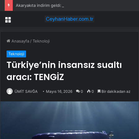
Akaryakıta indirim geldi: Tabela değişti
Menü
Anasayfa
/
Teknoloji
Teknoloji
Türkiye’nin insansız sualtı
aracı: TENGİZ
ÜMİT SAVĞA
Mayıs 16, 2026
0
0
Bir dakikadan az