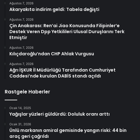
Ağustos 7, 2026
Akaryakıta indirim geldi: Tabela değişti
Ağustos 7, 2026
Çin Anakarası: Ren’ai Jiao Konusunda Filipinler’e
Destek Veren Dpp Yetkilileri Ulusal Duruşlarını Terk
Etmiştir
Ağustos 7, 2026
Kılıçdaroğlu’ndan CHP Ahlak Vurgusu
Ağustos 7, 2026
Ağrı İŞKUR İl Müdürlüğü Tarafından Cumhuriyet
Caddesi’nde kurulan DABİS standı açıldı
Rastgele Haberler
Ocak 14, 2025
Yağışlar yüzleri güldürdü: Doluluk oranı arttı
Ocak 31, 2026
Ünlü markanın amiral gemisinde yangın riski: 44 bin
araç geri çağrıldı