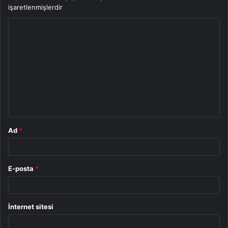
işaretlenmişlerdir
Y
o
r
u
m
*
Ad
*
E-posta
*
İnternet sitesi