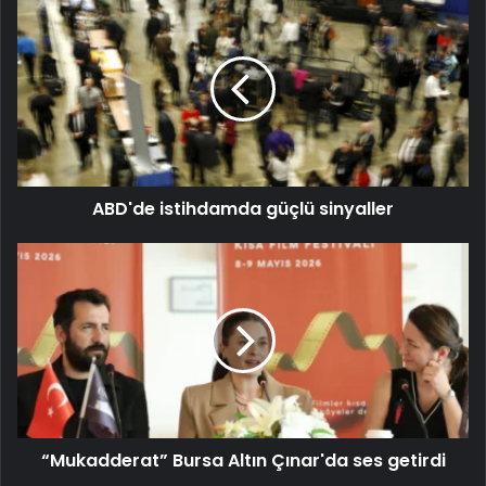
ABD'de istihdamda güçlü sinyaller
“Mukadderat” Bursa Altın Çınar'da ses getirdi