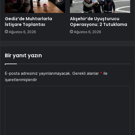
Gediz’de Muhtarlarla
Akşehir’de Uyuşturucu
İstişare Toplantısı
Operasyonu: 2 Tutuklama
Ağustos 6, 2026
Ağustos 6, 2026
Bir yanıt yazın
E-posta adresiniz yayınlanmayacak.
Gerekli alanlar
*
ile
işaretlenmişlerdir
Y
o
r
u
m