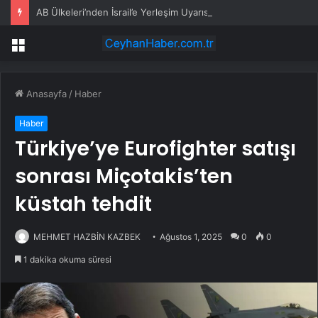
AB Ülkeleri’nden İsrail’e Yerleşim Uyarısı
Menü
Anasayfa
/
Haber
Haber
Türkiye’ye Eurofighter satışı
sonrası Miçotakis’ten
küstah tehdit
MEHMET HAZBİN KAZBEK
Ağustos 1, 2025
0
0
1 dakika okuma süresi