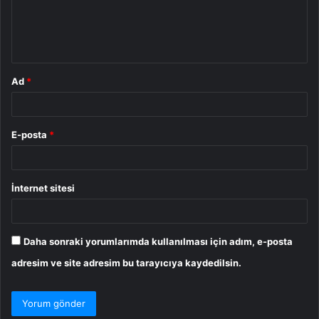
m
*
Ad
*
E-posta
*
İnternet sitesi
Daha sonraki yorumlarımda kullanılması için adım, e-posta
adresim ve site adresim bu tarayıcıya kaydedilsin.