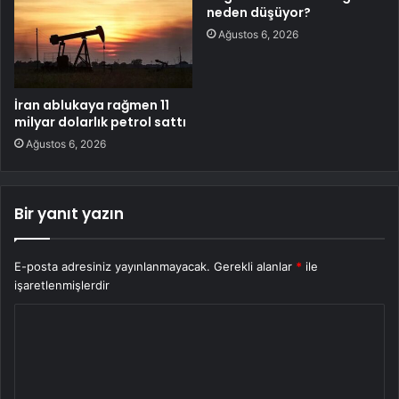
neden düşüyor?
Ağustos 6, 2026
İran ablukaya rağmen 11
milyar dolarlık petrol sattı
Ağustos 6, 2026
Bir yanıt yazın
E-posta adresiniz yayınlanmayacak.
Gerekli alanlar
*
ile
işaretlenmişlerdir
Y
o
r
u