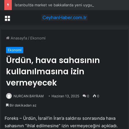
İstanbul’da market ve bakkallarda yeni uygulama devreye girdi
Menü
Anasayfa
/
Ekonomi
Ekonomi
Ürdün, hava sahasının
kullanılmasına izin
vermeyecek
NURCAN BAYRAM
Haziran 13, 2025
0
0
Bir dakikadan az
Foreks – Ürdün, İsrail’in İran’a saldırısı sonrasında hava
sahasının “ihlal edilmesine” izin vermeyeceğini açıkladı.