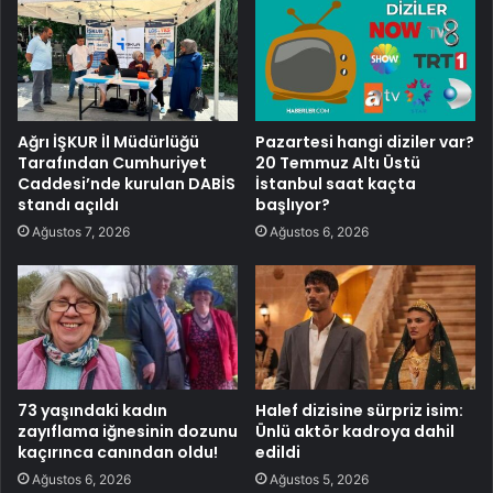
Ağrı İŞKUR İl Müdürlüğü
Pazartesi hangi diziler var?
Tarafından Cumhuriyet
20 Temmuz Altı Üstü
Caddesi’nde kurulan DABİS
İstanbul saat kaçta
standı açıldı
başlıyor?
Ağustos 7, 2026
Ağustos 6, 2026
73 yaşındaki kadın
Halef dizisine sürpriz isim:
zayıflama iğnesinin dozunu
Ünlü aktör kadroya dahil
kaçırınca canından oldu!
edildi
Ağustos 6, 2026
Ağustos 5, 2026