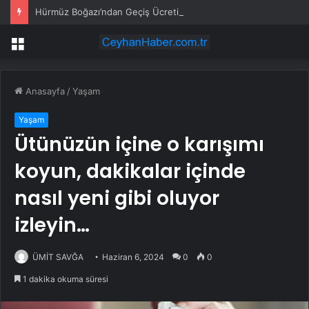
Hürmüz Boğazı’ndan Geçiş Ücreti Yok
Menü
Anasayfa
/
Yaşam
Yaşam
Ütünüzün içine o karışımı
koyun, dakikalar içinde
nasıl yeni gibi oluyor
izleyin…
ÜMİT SAVĞA
Haziran 6, 2024
0
0
1 dakika okuma süresi