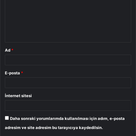
r
u
m
*
Ad
*
E-posta
*
İnternet sitesi
Daha sonraki yorumlarımda kullanılması için adım, e-posta
adresim ve site adresim bu tarayıcıya kaydedilsin.