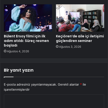
Bülent Ersoy filmi için ilk
Keçiören’de aile içi iletişimi
adım atıldı: Süreç resmen
güçlendiren seminer
başladı
Ağustos 3, 2026
Ağustos 4, 2026
Bir yanıt yazın
E-posta adresiniz yayınlanmayacak.
Gerekli alanlar
*
ile
işaretlenmişlerdir
Y
o