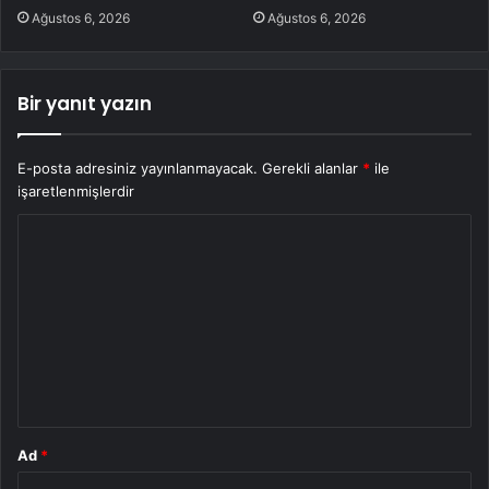
Ağustos 6, 2026
Ağustos 6, 2026
Bir yanıt yazın
E-posta adresiniz yayınlanmayacak.
Gerekli alanlar
*
ile
işaretlenmişlerdir
Y
o
r
u
m
*
Ad
*