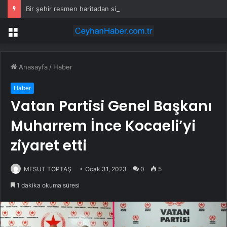
Bir şehir resmen haritadan silindi: Halk tahliye edildi
Menü
Anasayfa
/
Haber
Haber
Vatan Partisi Genel Başkanı
Muharrem İnce Kocaeli’yi
ziyaret etti
MESUT TOPTAŞ
Ocak 31, 2023
0
5
1 dakika okuma süresi