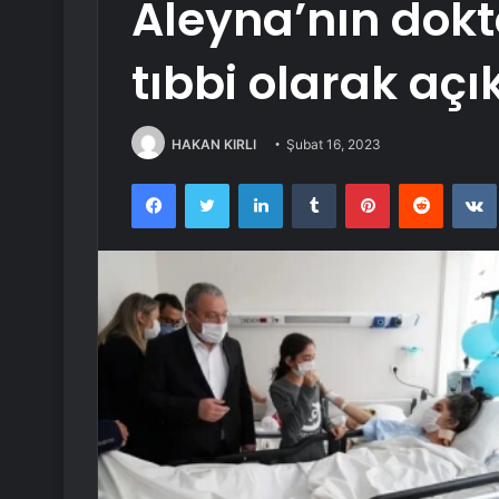
Aleyna’nın dokto
tıbbi olarak aç
HAKAN KIRLI
Şubat 16, 2023
Facebook
Twitter
LinkedIn
Tumblr
Pinterest
Reddit