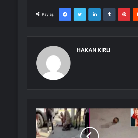
Facebook
Twitter
LinkedIn
Tumblr
Pint
Paylaş
HAKAN KIRLI