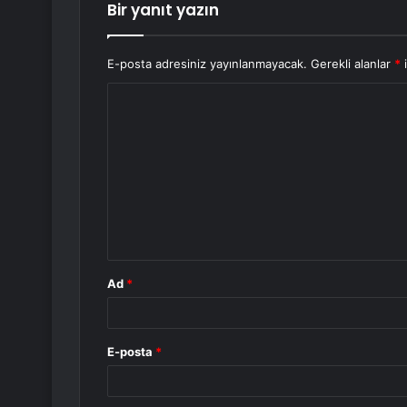
Bir yanıt yazın
E-posta adresiniz yayınlanmayacak.
Gerekli alanlar
*
i
Y
o
r
u
m
*
Ad
*
E-posta
*