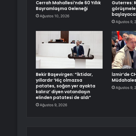
Cerrah Mahallesi’nde 60 Yıllık
Guterres: K
Bayramlaşma Geleneği
görüşmeler
başlayaca
Ağustos 10, 2026
Ağustos 9, 
Bekir Başevirgen: “İktidar,
İzmir’de CH
yıllardır ‘Hiç olmazsa
Müdahales
patates, soğan yer ayakta
Ağustos 9, 
kalırız’ diyen vatandaşın
elinden patatesi de aldı”
Ağustos 9, 2026