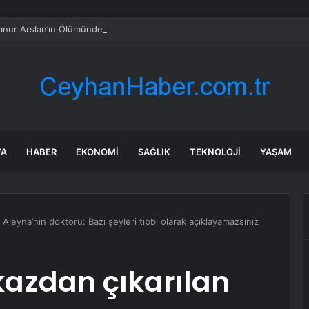
nur Arslan’ın Ölümünde İkinci Takipsizlik Kararı
FA
HABER
EKONOMI
SAĞLIK
TEKNOLOJI
YAŞAM
Aleyna’nın doktoru: Bazı şeyleri tıbbi olarak açıklayamazsınız
kazdan çıkarılan