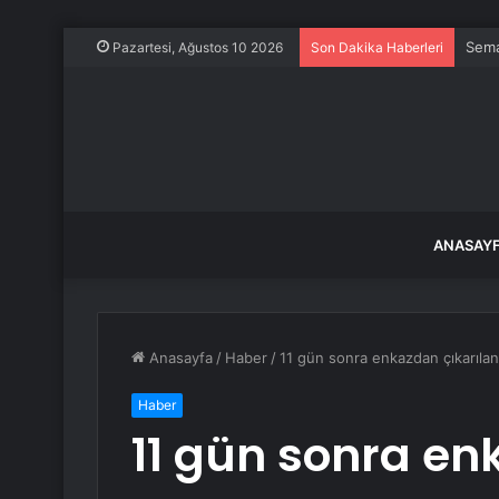
Sema
Pazartesi, Ağustos 10 2026
Son Dakika Haberleri
ANASAY
Anasayfa
/
Haber
/
11 gün sonra enkazdan çıkarılan 
Haber
11 gün sonra en