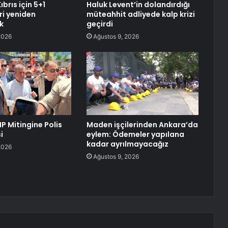
ıbrıs için 5+1
Haluk Levent’in dolandırdığı
i yeniden
müteahhit adliyede kalp krizi
k
geçirdi
2026
Ağustos 9, 2026
P Mitingine Polis
Maden işçilerinden Ankara’da
i
eylem: Ödemeler yapılana
kadar ayrılmayacağız
2026
Ağustos 9, 2026