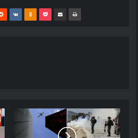
erest
Reddit
VKontakte
Odnoklassniki
Pocket
E-Posta ile paylaş
Yazdır