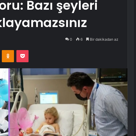
ru: Bazı şeyleri
ıklayamazsınız
0
6
Bir dakikadan az
VKontakte
Odnoklassniki
Pocket