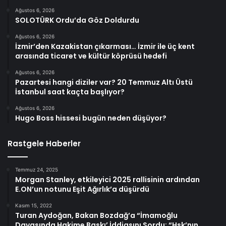
Ağustos 6, 2026
SOLOTÜRK Ordu’da Göz Doldurdu
Ağustos 6, 2026
İzmir’den Kazakistan çıkarması… İzmir ile üç kent
arasında ticaret ve kültür köprüsü hedefi
Ağustos 6, 2026
Pazartesi hangi diziler var? 20 Temmuz Altı Üstü
İstanbul saat kaçta başlıyor?
Ağustos 6, 2026
Hugo Boss hissesi bugün neden düşüyor?
Rastgele Haberler
Temmuz 24, 2025
Morgan Stanley, etkileyici 2025 rallisinin ardından
E.ON’un notunu Eşit Ağırlık’a düşürdü
Kasım 15, 2022
Turan Aydoğan, Bakan Bozdağ’a “İmamoğlu
Davasında Hakime Baskı’ İddiasını Sordu: “Hsk’nın