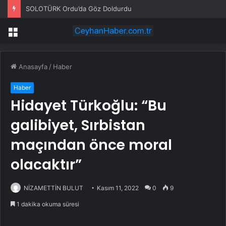
SOLOTÜRK Ordu’da Göz Doldurdu
Menü
Anasayfa
/
Haber
Haber
Hidayet Türkoğlu: “Bu
galibiyet, Sırbistan
maçından önce moral
olacaktır”
NİZAMETTİN BULUT
Kasım 11, 2022
0
9
1 dakika okuma süresi