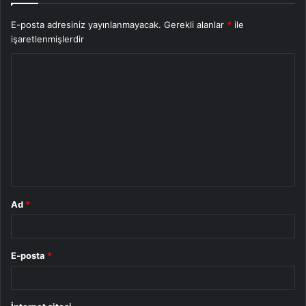
E-posta adresiniz yayınlanmayacak.
Gerekli alanlar
*
ile
işaretlenmişlerdir
Y
o
r
u
m
*
Ad
*
E-posta
*