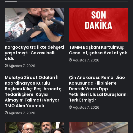
Kargocuya trafikte dehşeti
TBMM Başkanı Kurtulmuş:
yaşatmıştı: Cezası belli
Genel af, şahsa özel af yok
oldu
Ağustos 7, 2026
Ağustos 7, 2026
Malatya Ziraat Odaları İl
Çin Anakarası: Ren’ai Jiao
Koordinasyon Kurulu
Konusunda Filipinler’e
Başkanı Kılıç: Beş İhracatçı,
Destek Veren Dpp
Tedarikçilere ‘Kayısı
Yetkilileri Ulusal Duruşlarını
Almayın’ Talimatı Veriyor.
Terk Etmiştir
TMO Alım Yapmalı
Ağustos 7, 2026
Ağustos 7, 2026