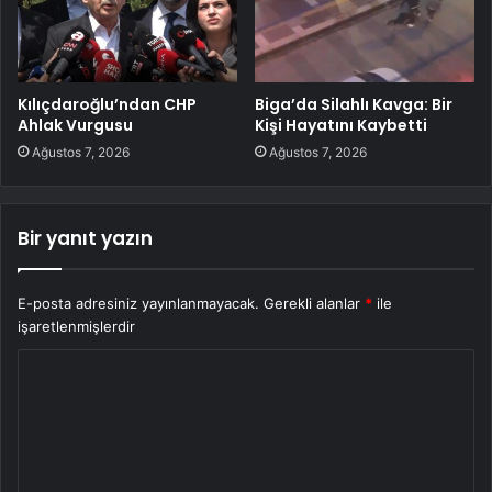
Kılıçdaroğlu’ndan CHP
Biga’da Silahlı Kavga: Bir
Ahlak Vurgusu
Kişi Hayatını Kaybetti
Ağustos 7, 2026
Ağustos 7, 2026
Bir yanıt yazın
E-posta adresiniz yayınlanmayacak.
Gerekli alanlar
*
ile
işaretlenmişlerdir
Y
o
r
u