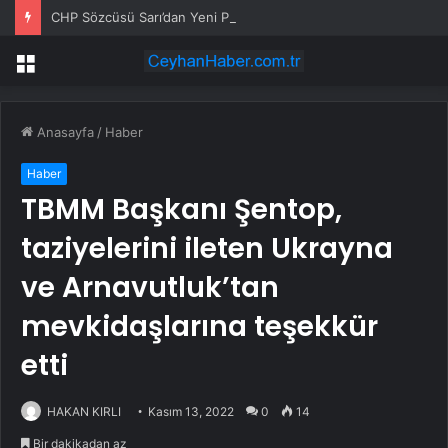
CHP Sözcüsü Sarı’dan Yeni Parti Açıklamasına Tepki: Bu Arkadaşlarımız Koltukçu
Menü
Anasayfa
/
Haber
Haber
TBMM Başkanı Şentop,
taziyelerini ileten Ukrayna
ve Arnavutluk’tan
mevkidaşlarına teşekkür
etti
HAKAN KIRLI
Kasım 13, 2022
0
14
Bir dakikadan az